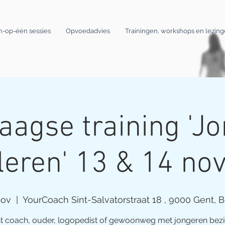
n-op-één sessies
Opvoedadvies
Trainingen, workshops en lezin
agse training 'J
leren' 13 & 14 no
nov
  |  
YourCoach Sint-Salvatorstraat 18 , 9000 Gent, 
t coach, ouder, logopedist of gewoonweg met jongeren bezi