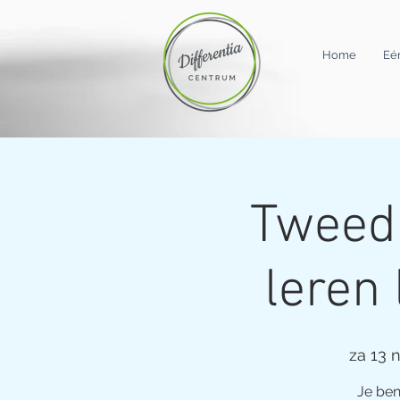
Home
Eé
Tweeda
leren 
za 13 
Je ben