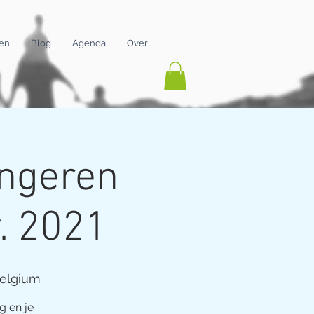
gen
Blog
Agenda
Over
ongeren
v. 2021
Belgium
g en je