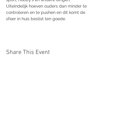
Uiteindelijk hoeven ouders dan minder te 
controleren en te pushen en dit komt de 
sfeer in huis beslist ten goede.
Share This Event
Centrum
Differentia
Dobbelstatiestraat 2, 9850 Merendree
Gsm: 0475/65.66.90
Vlaanderen
Belgium
Privacy Policy