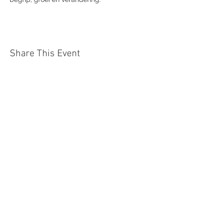
Share This Event
Centrum
Differentia
Dobbelstatiestraat 2, 9850 Merendree
Gsm: 0475/65.66.90
Vlaanderen
Belgium
Privacy Policy
Verkoopsvoorwaarden