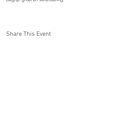
Share This Event
Centrum
Differentia
Dobbelstatiestraat 2, 9850 Merendree
Gsm: 0475/65.66.90
Vlaanderen
Belgium
Privacy Policy
Verkoopsvoorwaarden