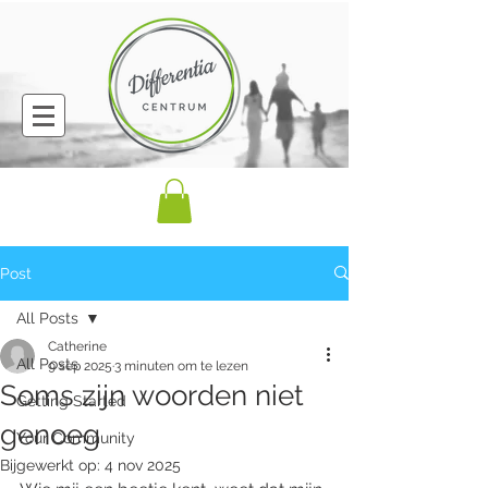
Post
All Posts
Catherine
All Posts
9 sep 2025
3 minuten om te lezen
Soms zijn woorden niet
Getting Started
genoeg
Your Community
Bijgewerkt op:
4 nov 2025