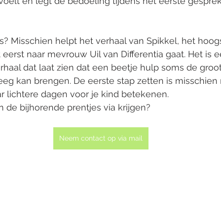
voelt en legt de bedoeling tijdens het eerste gesprek
ds? Misschien helpt het verhaal van Spikkel, het hoog
 eerst naar mevrouw Uil van Differentia gaat. Het is e
haal dat laat zien dat een beetje hulp soms de groot
eg kan brengen. De eerste stap zetten is misschien m
r lichtere dagen voor je kind betekenen.
n de bijhorende prentjes via krijgen?
Neem contact op via mail