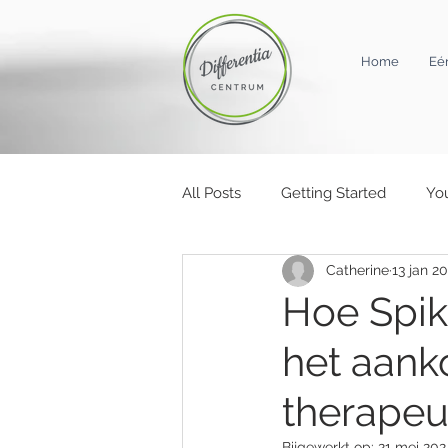
Home
Eé
All Posts
Getting Started
Yo
Catherine
13 jan 2
Hoe Spikk
het aank
therapeu
Bijgewerkt op:
21 mei 202