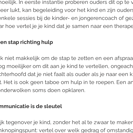
ilijk. In eerste instantie proberen ouders dit op te
er lukt, kan begeleiding voor het kind en zijn ouder
nkele sessies bij de kinder- en jongerencoach of ge
r hoe vertel je je kind dat je samen naar een therap
en stap richting hulp
ak niet makkelijk om de stap te zetten en een afspra
g moeilijker om dit aan je kind te vertellen, ongeach
hterhoofd dat je niet faalt als ouder als je naar een k
 Het is ook geen taboe om hulp in te roepen. Een an
onderwolken soms doen opklaren.
mmunicatie is de sleutel
k tegenover je kind, zonder het al te zwaar te maken
nknopingspunt: vertel over welk gedrag of omstandig