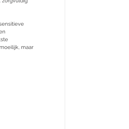
 zorgvuldig 
sensitieve 
en 
ste 
oeilijk, maar 