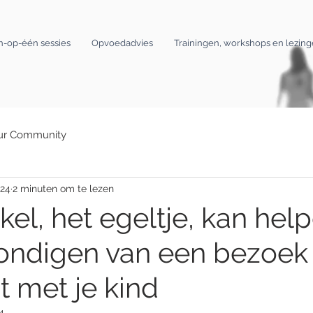
n-op-één sessies
Opvoedadvies
Trainingen, workshops en lezin
ur Community
024
2 minuten om te lezen
el, het egeltje, kan help
ondigen van een bezoek 
t met je kind
4