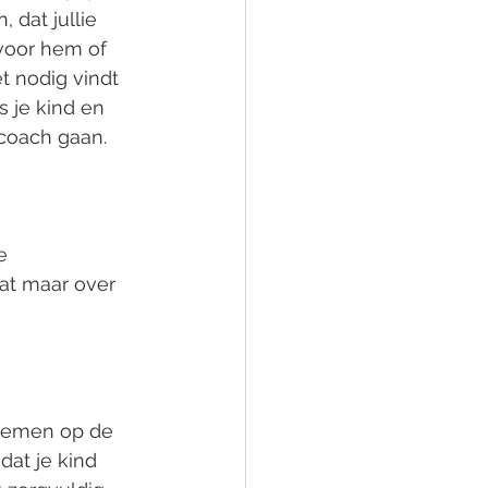
dat jullie  
voor hem of 
t nodig vindt 
s je kind en 
 coach gaan.
e 
aat maar over 
 nemen op de 
dat je kind 