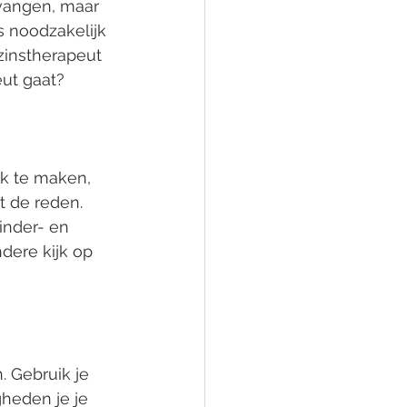
 vangen, maar 
s noodzakelijk 
zinstherapeut 
eut gaat?
ak te maken, 
t de reden. 
inder- en 
dere kijk op 
. Gebruik je 
heden je je 