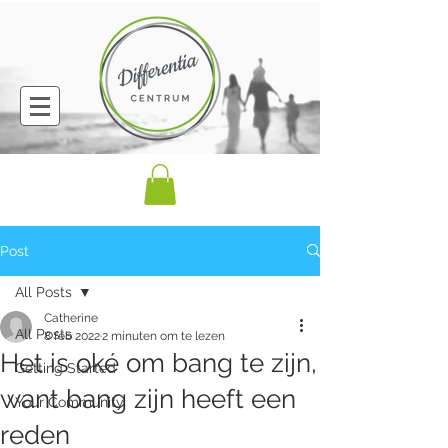
Post
All Posts
Catherine
All Posts
8 feb 2022
2 minuten om te lezen
Het is oké om bang te zijn,
Getting Started
want bang zijn heeft een
Your Community
reden