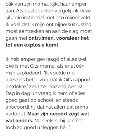
blik van zijn mama, kijkt haar amper 
aan. Als beelddenker vergelijk ik deze 
situatie instinctief met een mijnenveld. 
Ik voel dat ik mijn ontmijnersuitrusting 
moet aantrekken en aan de slag moet 
gaan met 
ontruimen, vooraleer het 
tot een explosie komt. 
Ik heb amper gevraagd of alles wel 
oké is met Gil’s mama, als er al één 
mijn explodeert. “Ik voelde me 
alleszins beter voordat ik Gil’s rapport 
ontdekte,” zegt ze. “Razend ben ik! 
Dag in dag uit vraag ik hem of alles 
goed gaat op school, en steeds 
antwoordt hij dat het allemaal prima 
verloopt. 
Maar zijn rapport zegt wel 
wat anders. 
Mannekes, hij kan het 
toch zo goed uitleggen hé …”  