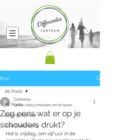
Post
All Posts
Catherine
All Posts
14 nov 2021
3 minuten om te lezen
Zeg eens wat er op je
Getting Started
schouders drukt?
Your Community
Het is vrijdag, om vijf uur in de 