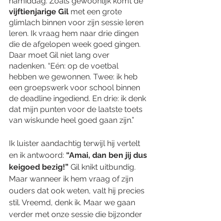
namiddag. Zoals gewoonlijk komt de 
vijftienjarige Gil 
met een grote 
glimlach binnen voor zijn sessie leren 
leren. Ik vraag hem naar drie dingen 
die de afgelopen week goed gingen. 
Daar moet Gil niet lang over 
nadenken. “Eén: op de voetbal 
hebben we gewonnen. Twee: ik heb 
een groepswerk voor school binnen 
de deadline ingediend. En drie: ik denk 
dat mijn punten voor de laatste toets 
van wiskunde heel goed gaan zijn.” 
Ik luister aandachtig terwijl hij vertelt 
en ik antwoord: 
“Amai, dan ben jij dus 
keigoed bezig!” 
Gil knikt uitbundig. 
Maar wanneer ik hem vraag of zijn 
ouders dat ook weten, valt hij precies 
stil. Vreemd, denk ik. Maar we gaan 
verder met onze sessie die bijzonder 